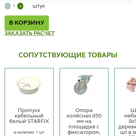
штук
В КОРЗИНУ
ЗАКАЗАТЬ РАСЧЕТ
СОПУТСТВУЮЩИЕ ТОВАРЫ
Пропуск
Опора
Ш
кабельный
колёсная d50
меб
белый STARFIX
мм на
8х
площадке с
дерев
фиксатором,
шт в 
в наличии: 7 шт