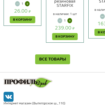
резиновая
ST
STARFIX
в нали
26.00
₽
в наличии: 1 шт
В КОРЗИНУ
16
239.00
₽
В К
В КОРЗИНУ
ВСЕ ТОВАРЫ
Интернет магазин (Вытегорское ш., 110)