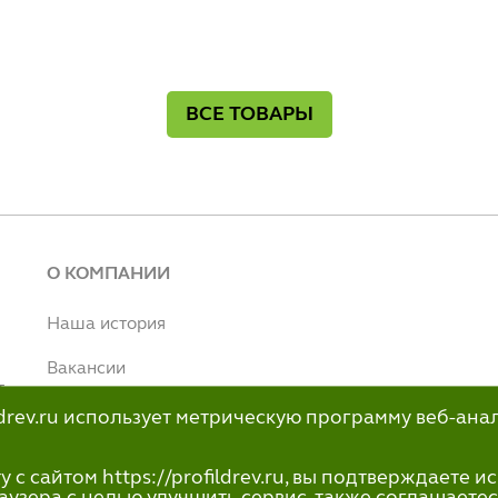
ВСЕ ТОВАРЫ
О КОМПАНИИ
Наша история
Вакансии
т
Наше производство
ildrev.ru использует метрическую программу веб-ана
н
info@profildrev.ru
с сайтом https://profildrev.ru, вы подтверждаете 
-80