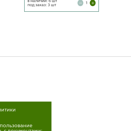
в наличии: 6 шт
в наличии
под заказ: 3 шт
литики
использование