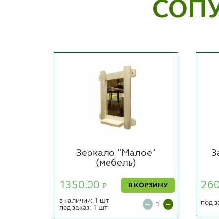
СОП
ань и
Зеркало "Малое"
З
(мебель)
1350.00
26
ОРЗИНУ
В КОРЗИНУ
₽
в наличии: 1 шт
под з
под заказ: 1 шт