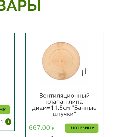
ВАРЫ
Вентиляционный
Скам
клапан липа
зел
диам=11.5см "Банные
к
ИНУ
штучки"
сиден
667.00
1400.
В КОРЗИНУ
₽