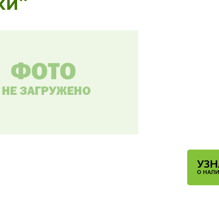
ки"
УЗН
О НАЛ