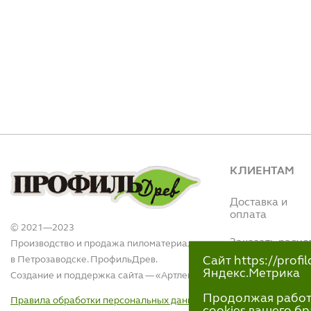
КЛИЕНТАМ
Доставка и
оплата
© 2021—2023
Заказать расче
Производство и продажа пиломатериалов
в Петрозаводске. ПрофильДрев.
Сайт https://prof
Интернет магази
Яндекс.Метрика
Создание и поддержка сайта — «
Артлекс
»
(Вытегорское ш.,
110)
Продолжая работу 
Правила обработки персональных данных
+7 (911)-418-40