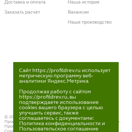
Доставка и оплата
Наша история
Заказать расчет
Вакансии
Наше производство
Сайт https://profildrev.ru использует
метрическую программу веб-
аналитики Яндекс.Метрика
Продолжая работу с сайтом
https://profildrev.ru, вы
подтверждаете использование
cookies вашего браузера с целью
улучшить сервис, также
© 2021—2023
соглашаетесь с документами:
Производство и продажа пиломатериалов в Петрозаводске.
Политика конфиденциальности и
ПрофильДрев.
Пользовательское соглашение
Создание и поддержка сайта — «
Артлекс
»