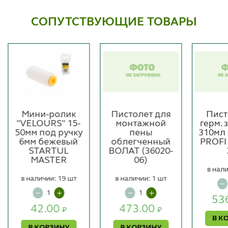
СОПУТСТВУЮЩИЕ ТОВАРЫ
Мини-ролик
Пистолет для
Пист
"VELOURS" 15-
монтажной
герм.
50мм под ручку
пены
310мл
6мм бежевый
облегченный
PROFI
STARTUL
ВОЛАТ (36020-
MASTER
06)
в нали
в наличии: 19 шт
в наличии: 1 шт
53
42.00
473.00
₽
₽
В К
В КОРЗИНУ
В КОРЗИНУ