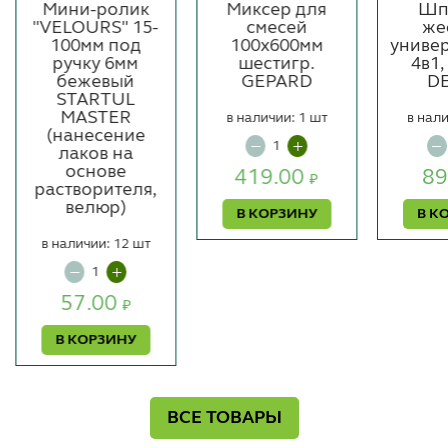
Мини-ролик
Миксер для
Шп
"VELOURS" 15-
смесей
же
100мм под
100х600мм
униве
ручку 6мм
шестигр.
4в1,
бежевый
GEPARD
D
STARTUL
MASTER
в наличии: 1 шт
в нали
(нанесение
лаков на
основе
419.00
89
₽
растворителя,
велюр)
В КОРЗИНУ
В К
в наличии: 12 шт
57.00
₽
В КОРЗИНУ
ВСЕ ТОВАРЫ