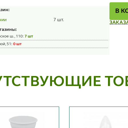
азин:
В К
7 шт.
чии
ЗАКАЗ
газины:
ское ш., 110:
7 шт
ой, 51:
0 шт
УТСТВУЮЩИЕ ТО