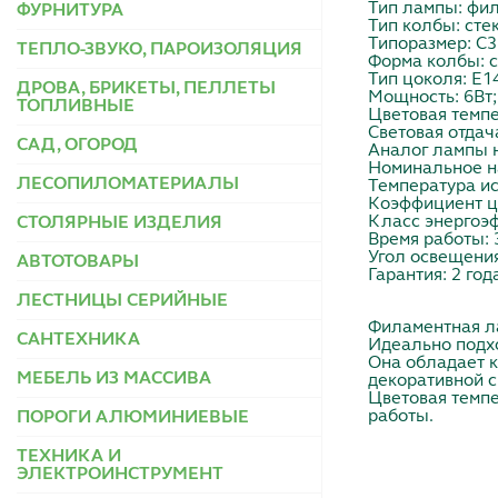
Тип лампы: фи
ФУРНИТУРА
Тип колбы: сте
Типоразмер: С3
ТЕПЛО-ЗВУКО, ПАРОИЗОЛЯЦИЯ
Форма колбы: с
Тип цоколя: E1
ДРОВА, БРИКЕТЫ, ПЕЛЛЕТЫ
Мощность: 6Вт;
ТОПЛИВНЫЕ
Цветовая темпе
Световая отдач
САД, ОГОРОД
Аналог лампы н
Номинальное н
ЛЕСОПИЛОМАТЕРИАЛЫ
Температура ис
Коэффициент ц
Класс энергоэф
СТОЛЯРНЫЕ ИЗДЕЛИЯ
Время работы: 
Угол освещения
АВТОТОВАРЫ
Гарантия: 2 год
ЛЕСТНИЦЫ СЕРИЙНЫЕ
Филаментная л
САНТЕХНИКА
Идеально подхо
Она обладает к
МЕБЕЛЬ ИЗ МАССИВА
декоративной с
Цветовая темпе
работы.
ПОРОГИ АЛЮМИНИЕВЫЕ
ТЕХНИКА И
ЭЛЕКТРОИНСТРУМЕНТ