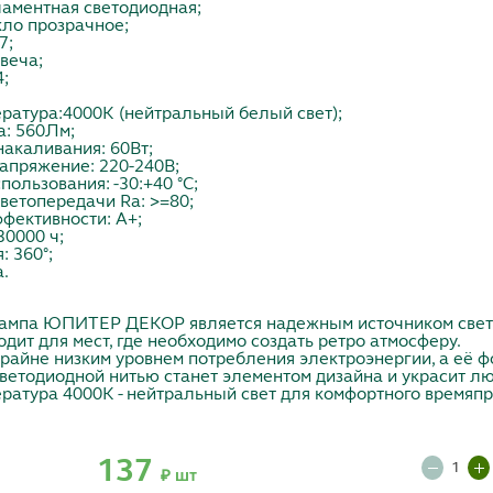
ламентная светодиодная;
кло прозрачное;
7;
веча;
4;
ратура:4000К (нейтральный белый свет);
а: 560Лм;
акаливания: 60Вт;
апряжение: 220-240В;
пользования: -30:+40 °C;
ветопередачи Ra: >=80;
фективности: А+;
30000 ч;
: 360°;
а.
ампа ЮПИТЕР ДЕКОР является надежным источником свет
дит для мест, где необходимо создать ретро атмосферу.
райне низким уровнем потребления электроэнергии, а её 
ветодиодной нитью станет элементом дизайна и украсит лю
ратура 4000К - нейтральный свет для комфортного время
137
₽ шт