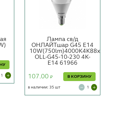
ая
Лампа св/д
Ламп
W)
ОНЛАЙТшар G45 E14
ФЕРО
10W(750lm)4000K4K88х46
OLL-G45-10-230 4K-
E14 61966
130.0
ИНУ
107.00
в наличии
В КОРЗИНУ
₽
в наличии: 35 шт