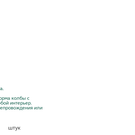
а.
форма колбы с
бой интерьер.
препровождения или
штук