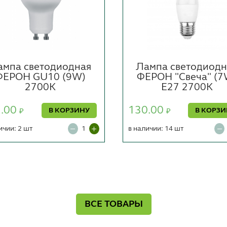
ампа светодиодная
Лампа светодиодн
ФЕРОН GU10 (9W)
ФЕРОН "Свеча" (7
2700К
Е27 2700К
1.00
130.00
В КОРЗИНУ
В КОРЗ
₽
₽
ичии: 2 шт
в наличии: 14 шт
ВСЕ ТОВАРЫ