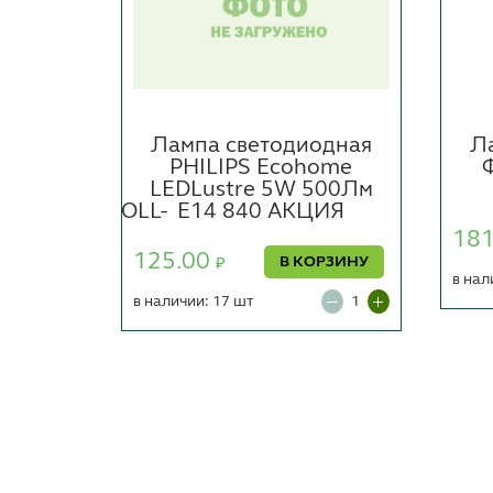
одная
Лампа светодиодная
Л
 C37
PHILIPS Ecohome
LEDLustre 5W 500Лм
0K2K118х38OLL-
E14 840 АКЦИЯ
K-E27
18
125.00
В КОРЗИНУ
₽
в нал
в наличии: 17 шт
ОРЗИНУ