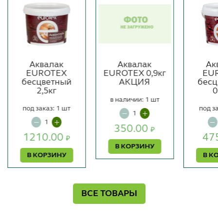
Аквалак
Аквалак
Ак
EUROTEX
EUROTEX 0,9кг
EU
бесцветный
АКЦИЯ
бесц
2,5кг
0
в наличии: 1 шт
под заказ: 1 шт
под з
350.00
₽
1210.00
47
₽
В КОРЗИНУ
В КОРЗИНУ
В К
ВСЕ ТОВАРЫ