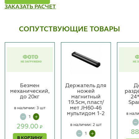
ЗАКАЗАТЬ РАСЧЕТ
СОПУТСТВУЮЩИЕ ТОВАРЫ
Безмен
Держатель для
Д
механический,
ножей
разд
до 20кг
магнитный
24
19.5см, пласт/
Spa
мет JH60-46
в наличии: 3 шт
мультидом 1-2
в нали
в наличии: 2 шт
299.00
₽
88
В КОРЗИНУ