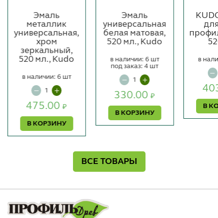
Эмаль
Эмаль
KUDO
металлик
универсальная
дл
универсальная,
белая матовая,
профил
хром
520 мл., Kudo
52
зеркальный,
520 мл., Kudo
в наличии: 6 шт
в нали
под заказ: 4 шт
в наличии: 6 шт
40
330.00
₽
475.00
В К
₽
В КОРЗИНУ
В КОРЗИНУ
ВСЕ ТОВАРЫ