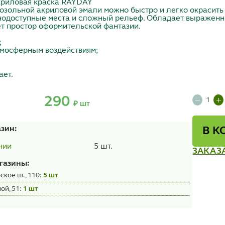
криловая краска RAYDAY
зольной акриловой эмали можно быстро и легко окрасить
днодоступные места и сложный рельеф. Обладает выражен
ет простор оформительской фантазии.
;
атмосферным воздействиям;
ает.
290
₽ шт
азин:
В К
5 шт.
чии
ЗАКАЗ
газины:
ское ш., 110:
5 шт
ой, 51:
1 шт