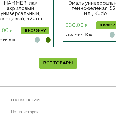
HAMMER, лак
Эмаль универсаль
акриловый
темно-зеленая, 5
универсальный,
мл., Kudo
глянцевый, 520мл.
330.00
В КОРЗ
₽
0.00
В КОРЗИНУ
₽
в наличии: 10 шт
ичии: 6 шт
ВСЕ ТОВАРЫ
О КОМПАНИИ
Наша история