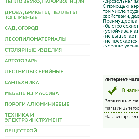
Аэрозольная а
ТЕПЛО-ЗВУКО, ПАРОИЗОЛЯЦИЯ
С помощью аэро
том числе тру
ДРОВА, БРИКЕТЫ, ПЕЛЛЕТЫ
свойствами, да
ТОПЛИВНЫЕ
Преимущества:
- быстро сохнет
САД, ОГОРОД
- устойчива к 
- не выцветает;
ЛЕСОПИЛОМАТЕРИАЛЫ
- не трескается;
- хорошо укрыв
СТОЛЯРНЫЕ ИЗДЕЛИЯ
АВТОТОВАРЫ
ЛЕСТНИЦЫ СЕРИЙНЫЕ
Интернет-маг
САНТЕХНИКА
В нали
МЕБЕЛЬ ИЗ МАССИВА
Розничные ма
ПОРОГИ АЛЮМИНИЕВЫЕ
Магазин Вытегор
ТЕХНИКА И
Магазин пр. Лесн
ЭЛЕКТРОИНСТРУМЕНТ
ОБЩЕСТРОЙ