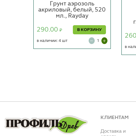
йкая
Грунт аэрозоль
я,
акриловый, белый, 520
мл., Rayday
290.00
ОРЗИНУ
В КОРЗИНУ
₽
26
в наличии: 4 шт
в нал
КЛИЕНТАМ
Доставка и