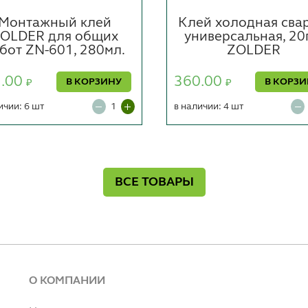
Монтажный клей
Клей холодная свар
OLDER для общих
универсальная, 20
бот ZN-601, 280мл.
ZOLDER
5.00
360.00
В КОРЗИНУ
В КОРЗ
₽
₽
ичии: 6 шт
в наличии: 4 шт
ВСЕ ТОВАРЫ
О КОМПАНИИ