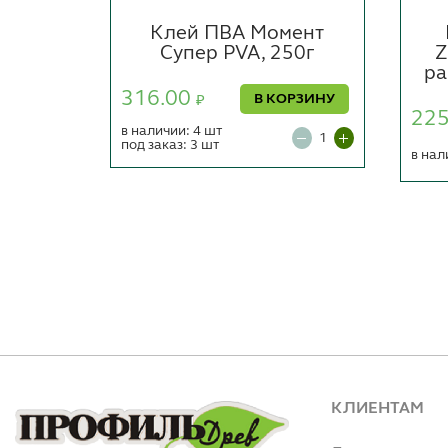
 для
Клей ПВА Момент
0мл.
Супер PVA, 250г
Z
ра
316.00
ОРЗИНУ
В КОРЗИНУ
₽
22
в наличии: 4 шт
под заказ: 3 шт
в нал
КЛИЕНТАМ