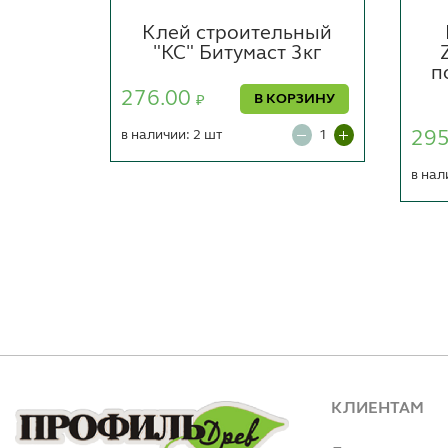
ТОЛЯР
Клей строительный
ьный,
"КС" Битумаст 3кг
п
276.00
В КОРЗИНУ
₽
ОРЗИНУ
в наличии: 2 шт
29
в нал
КЛИЕНТАМ