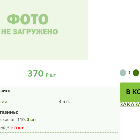
370
₽ шт
азин:
В К
3 шт.
чии
ЗАКАЗ
газины:
ское ш., 110:
3 шт
ой, 51:
0 шт