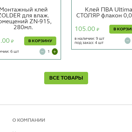
Монтажный клей
Клей ПВА Ultim
ZOLDER для влаж.
СТОЛЯР флакон 0,0
омещений ZN-915,
280мл.
105.00
В КОРЗ
₽
в наличии: 9 шт
5.00
В КОРЗИНУ
₽
под заказ: 4 шт
ичии: 6 шт
ВСЕ ТОВАРЫ
О КОМПАНИИ