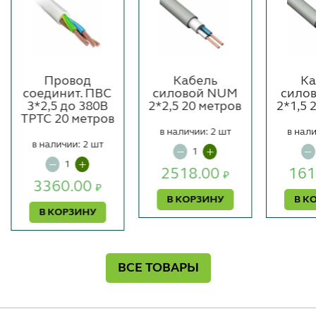
Провод
Кабель
Ка
соединит. ПВС
силовой NUM
сило
3*2,5 до 380В
2*2,5 20 метров
2*1,5 
ТРТС 20 метров
в наличии: 2 шт
в нали
в наличии: 2 шт
2518.00
161
₽
3360.00
₽
В КОРЗИНУ
В К
В КОРЗИНУ
ВСЕ ТОВАРЫ