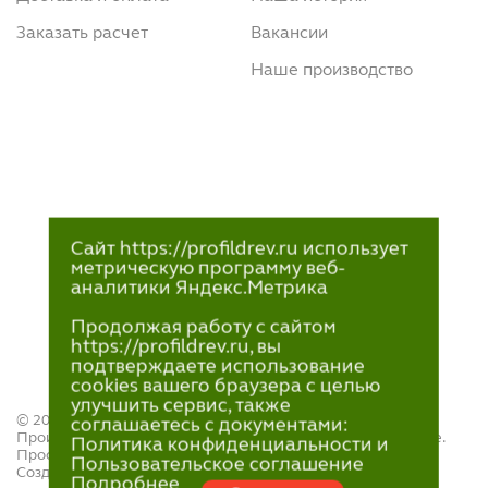
Заказать расчет
Вакансии
Наше производство
Сайт https://profildrev.ru использует
метрическую программу веб-
аналитики Яндекс.Метрика
Продолжая работу с сайтом
https://profildrev.ru, вы
подтверждаете использование
cookies вашего браузера с целью
улучшить сервис, также
© 2021—2023
соглашаетесь с документами:
Производство и продажа пиломатериалов в Петрозаводске.
Политика конфиденциальности и
ПрофильДрев.
Пользовательское соглашение
Создание и поддержка сайта — «
Артлекс
»
Подробнее