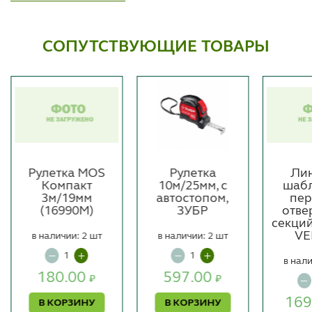
СОПУТСТВУЮЩИЕ ТОВАРЫ
Рулетка MOS
Рулетка
Лин
я
Компакт
10м/25мм, с
шабл
3м/19мм
автостопом,
пер
(16990М)
ЗУБР
отве
секций
VE
в наличии: 2 шт
в наличии: 2 шт
в нали
180.00
597.00
₽
₽
169
В КОРЗИНУ
В КОРЗИНУ