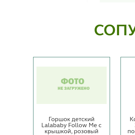
СОП
елья
Горшок детский
К
елый)
Lalababy Follow Me с
крышкой, розовый
по