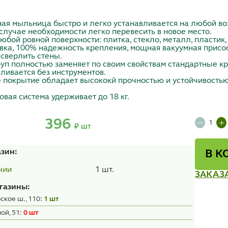
ная мыльница быстро и легко устанавливается на любой в
 случае необходимости легко перевесить в новое место.
юбой ровной поверхности: плитка, стекло, металл, пластик, 
вка, 100% надежность крепления, мощная вакуумная присоск
сверлить стены.
п полностью заменяет по своим свойствам стандартные к
вливается без инструментов.
покрытие обладает высококй прочностью и устойчивостью
овая система удерживает до 18 кг.
396
₽ шт
азин:
В К
1 шт.
чии
ЗАКАЗ
газины:
ское ш., 110:
1 шт
ой, 51:
0 шт