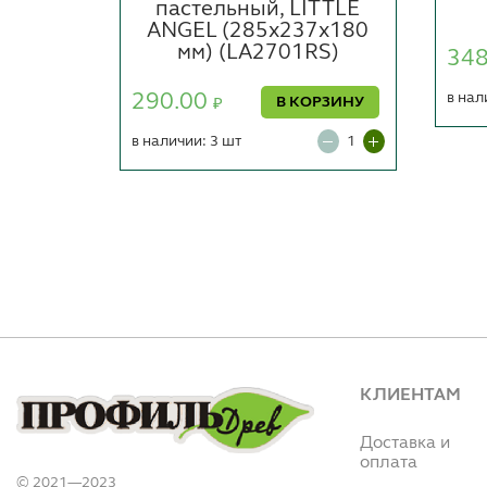
пастельный, LITTLE
ОРЗИНУ
ANGEL (285х237х180
мм) (LA2701RS)
34
290.00
в нал
В КОРЗИНУ
₽
в наличии: 3 шт
КЛИЕНТАМ
Доставка и
оплата
© 2021—2023