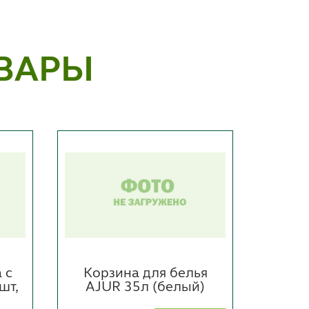
ВАРЫ
 с
Корзина для белья
Бума
шт,
AJUR 35л (белый)
пер
ш