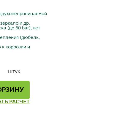
оздухонепроницаемой
зеркало и др.
а (до 60 bar), нет
репления (дюбель,
 к коррозии и
штук
ОРЗИНУ
АТЬ РАСЧЕТ