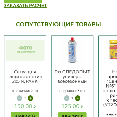
ЗАКАЗАТЬ РАСЧЕТ
СОПУТСТВУЮЩИЕ ТОВАРЫ
Сетка для
Газ СЛЕДОПЫТ
Н
защиты от птиц
универс.
про
2х5 м, PARK
всесезонный
"Са
№6" 
прокл
в наличии: 2 шт
под заказ: 5 шт
ре
сме
(УТZ0
150.00
125.00
₽
₽
в нали
В КОРЗИНУ
В КОРЗИНУ