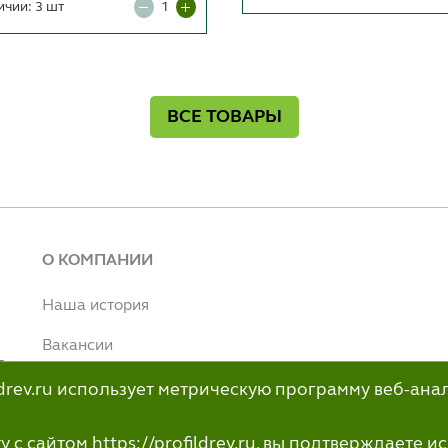
ичии: 3 шт
ВСЕ ТОВАРЫ
О КОМПАНИИ
Наша история
Вакансии
т
Наше производство
ildrev.ru использует метрическую программу веб-ана
н
info@profildrev.ru
с сайтом https://profildrev.ru, вы подтверждаете 