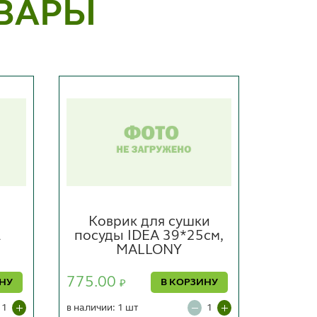
ВАРЫ
Коврик для сушки
Салф
а
посуды IDEA 39*25см,
30
MALLONY
66.00
775.00
ИНУ
В КОРЗИНУ
₽
в наличии
в наличии: 1 шт