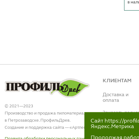
в нал
КЛИЕНТАМ
Доставка и
оплата
© 2021—2023
Заказать расче
Производство и продажа пиломатериалов
в Петрозаводске. ПрофильДрев.
Сайт https://prof
Интернет магази
Яндекс.Метрика
Создание и поддержка сайта — «
Артлекс
»
(Вытегорское ш.,
110)
Продолжая работу 
Правила обработки персональных данных