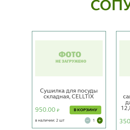
СОП
етов
Сушилка для посуды
мм,
складная, CELLTIX
са
,
д
й
12,
950.00
В КОРЗИНУ
₽
в наличии: 2 шт
35
ОРЗИНУ