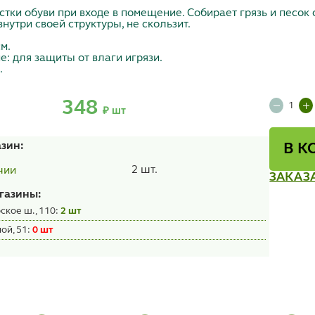
стки обуви при входе в помещение. Собирает грязь и песок
нутри своей структуры, не скользит.
м.
: для защиты от влаги игрязи.
.
348
₽ шт
азин:
В К
2 шт.
чии
ЗАКАЗ
газины:
ское ш., 110:
2 шт
ой, 51:
0 шт