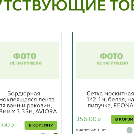
УТСТВУЮЩИЕ ТО
Бордюрная
Сетка москитная
моклеящаяся лента
1*2.1м, белая, н
ля ванн и раковин,
липучке, FEONA
8мм х 3,35м, AVIORA
356.00
В КОРЗ
₽
0.00
В КОРЗИНУ
₽
в наличии: 1 шт