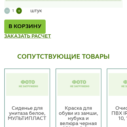
штук
В КОРЗИНУ
ЗАКАЗАТЬ РАСЧЕТ
СОПУТСТВУЮЩИЕ ТОВАРЫ
Сиденье для
Краска для
Очис
унитаза белое,
обуви из замши,
ПВХ I
МУЛЬТИПЛАСТ
нубука и
10,
велюра черная