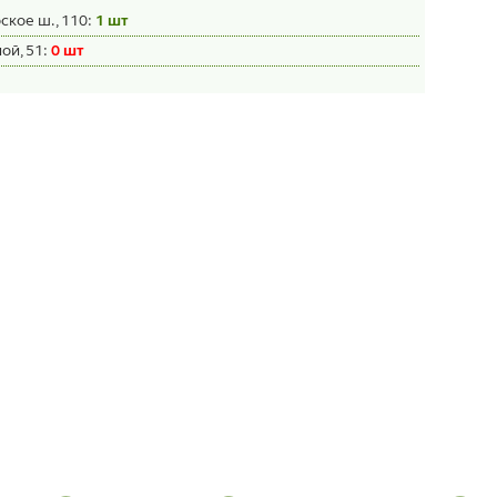
ское ш., 110:
1 шт
ой, 51:
0 шт