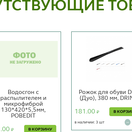
УТСТВУЮЩИЕ ТО
Водосгон с
Рожок для обуви 
распылителем и
(Дуо), 380 мм, DR
микрофиброй
130*420*5,5мм,
181.00
В КОРЗ
₽
POBEDIT
в наличии: 3 шт
2.00
В КОРЗИНУ
₽