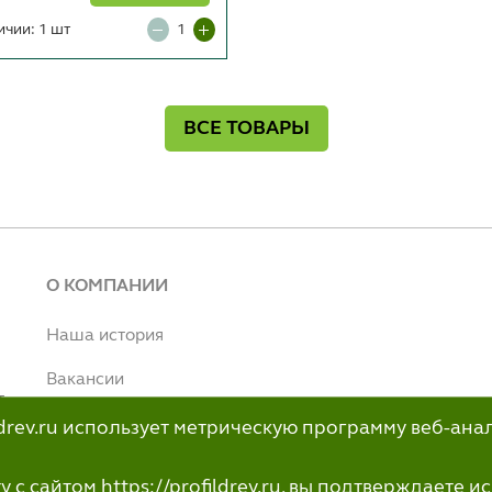
ичии: 1 шт
ВСЕ ТОВАРЫ
О КОМПАНИИ
Наша история
Вакансии
т
Наше производство
ildrev.ru использует метрическую программу веб-ана
н
info@profildrev.ru
с сайтом https://profildrev.ru, вы подтверждаете 