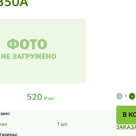
350А
520
₽ шт
азин:
В К
1 шт.
чии
ЗАКАЗ
газины: