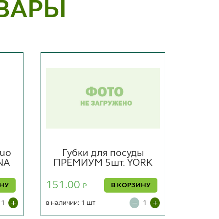
ВАРЫ
Duo
Губки для посуды
Св
INA
ПРЕМИУМ 5шт. YORK
"Рак
151.00
ИНУ
В КОРЗИНУ
₽
70.00
в наличии: 1 шт
в наличии