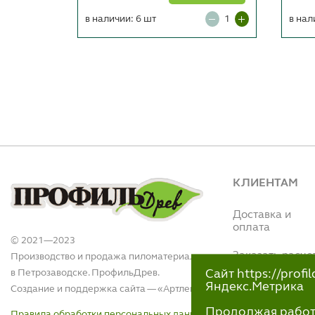
в наличии: 6 шт
в нал
КЛИЕНТАМ
Доставка и
оплата
© 2021—2023
Заказать расче
Производство и продажа пиломатериалов
в Петрозаводске. ПрофильДрев.
Сайт https://prof
Интернет магази
Яндекс.Метрика
Создание и поддержка сайта — «
Артлекс
»
(Вытегорское ш.,
110)
Продолжая работу 
Правила обработки персональных данных