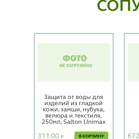
СОП
, AR-
Защита от воды для
NE
изделий из гладкой
кожи, замши, нубука,
велюра и текстиля,
ОРЗИНУ
250мл, Salton Unimax
311.00
67
В КОРЗИНУ
₽