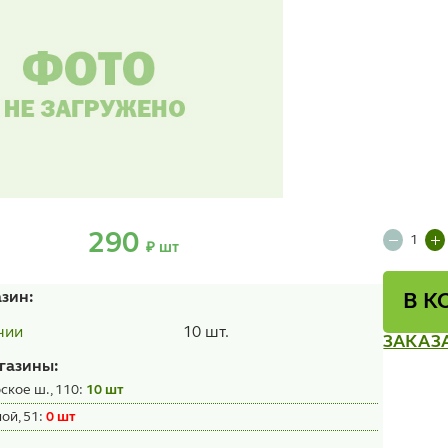
290
₽ шт
азин:
В К
10 шт.
чии
ЗАКАЗ
газины:
ское ш., 110:
10 шт
ой, 51:
0 шт