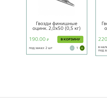
вые
Гвозди финишные
Гв
НЫЕ
оцинк. 2,0х50 (0,5 кг)
о
г)
190.00
22
В КОРЗИНУ
₽
ОРЗИНУ
в нал
под заказ: 2 шт
под з