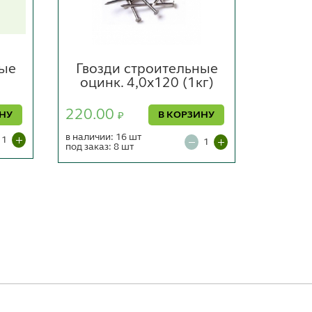
ные
Гвозди строительные
Гвоз
оцинк. 4,0х120 (1кг)
220.00
170.0
ИНУ
В КОРЗИНУ
₽
в наличии: 16 шт
в наличии
под заказ: 8 шт