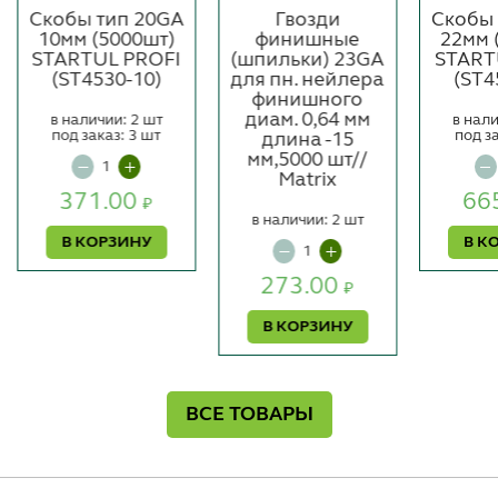
Скобы тип 20GA
Гвозди
Скобы
10мм (5000шт)
финишные
22мм 
STARTUL PROFI
(шпильки) 23GA
START
(ST4530-10)
для пн. нейлера
(ST4
финишного
диам. 0,64 мм
в наличии: 2 шт
в нали
под заказ: 3 шт
под з
длина -15
мм,5000 шт//
Matrix
371.00
66
₽
в наличии: 2 шт
В КОРЗИНУ
В К
273.00
₽
В КОРЗИНУ
ВСЕ ТОВАРЫ