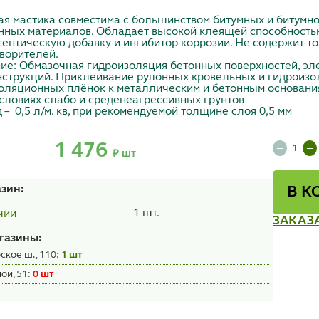
ая мастика совместима с большинством битумных и битумн
нных материалов. Обладает высокой клеящей способностью
ептическую добавку и ингибитор коррозии. Не содержит то
ворителей.
ие: Обмазочная гидроизоляция бетонных поверхностей, эл
нструкций. Приклеивание рулонных кровельных и гидроизо
оляционных плёнок к металлическим и бетонным основани
словиях слабо и среденеагрессивных грунтов
 – 0,5 л/м. кв, при рекомендуемой толщине слоя 0,5 мм
1 476
₽ шт
азин:
В К
1 шт.
чии
ЗАКАЗ
газины:
ское ш., 110:
1 шт
ой, 51:
0 шт