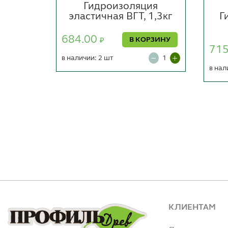
строго
Гидроизоляция
МАГИЯ
эластичная ВГТ, 1,3кг
Г
684.00
В КОРЗИНУ
₽
71
ОРЗИНУ
в наличии: 2 шт
в нал
КЛИЕНТАМ