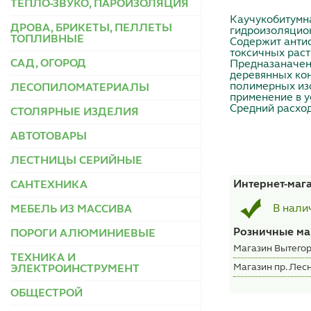
ТЕПЛО-ЗВУКО, ПАРОИЗОЛЯЦИЯ
Каучукобитумн
ДРОВА, БРИКЕТЫ, ПЕЛЛЕТЫ
гидроизоляцио
ТОПЛИВНЫЕ
Содержит антис
токсичных раст
САД, ОГОРОД
Предназаначен
деревянных ко
полимерных из
ЛЕСОПИЛОМАТЕРИАЛЫ
применение в у
Средний расход
СТОЛЯРНЫЕ ИЗДЕЛИЯ
АВТОТОВАРЫ
ЛЕСТНИЦЫ СЕРИЙНЫЕ
Интернет-маг
САНТЕХНИКА
В нали
МЕБЕЛЬ ИЗ МАССИВА
Розничные ма
ПОРОГИ АЛЮМИНИЕВЫЕ
Магазин Вытегор
ТЕХНИКА И
Магазин пр. Лесн
ЭЛЕКТРОИНСТРУМЕНТ
ОБЩЕСТРОЙ