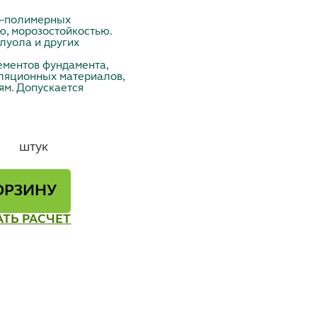
о-полимерных
, морозостойкостью.
луола и других
ементов фундамента,
ляционных материалов,
ям. Допускается
штук
ОРЗИНУ
АТЬ РАСЧЕТ