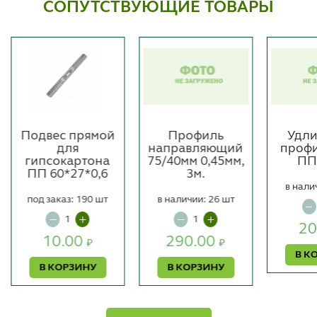
СОПУТСТВУЮЩИЕ ТОВАРЫ
Подвес прямой
Профиль
Удли
для
направляющий
профи
гипсокартона
75/40мм 0,45мм,
ПП
ПП 60*27*0,6
3м.
в нали
под заказ: 190 шт
в наличии: 26 шт
20
10.00
290.00
₽
₽
В К
В КОРЗИНУ
В КОРЗИНУ