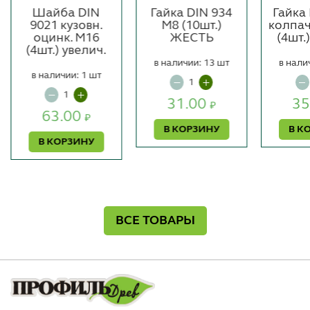
Шайба DIN
Гайка DIN 934
Гайка
9021 кузовн.
М8 (10шт.)
колпа
оцинк. М16
ЖЕСТЬ
(4шт
(4шт.) увелич.
в наличии: 13 шт
в нали
в наличии: 1 шт
31.00
35
₽
63.00
₽
В КОРЗИНУ
В К
В КОРЗИНУ
ВСЕ ТОВАРЫ