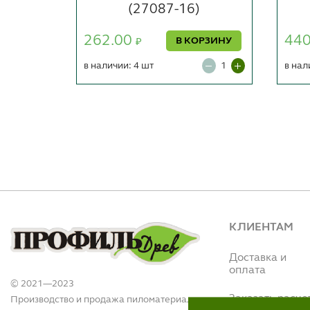
(27087-16)
262.00
44
ОРЗИНУ
В КОРЗИНУ
₽
в наличии: 4 шт
в нал
КЛИЕНТАМ
Доставка и
оплата
© 2021—2023
Заказать расче
Производство и продажа пиломатериалов