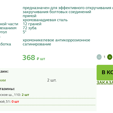
предназначен для эффективного откручивания
закручивания болтовых соединений
прямой
хромованадиевая сталь
ной части
12 граней
механихм
72 зуба
угол
5°
а
хромоникелевое антикоррозионное
ботка
сатинирование
368
₽ шт
азин:
В К
2 шт.
чии
ЗАКАЗ
газины:
ское ш., 110:
2 шт
ой, 51:
0 шт