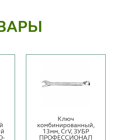
ВАРЫ
Ключ
й
комбинированный,
ком
ый
13мм, CrV, ЗУБР
6
O-
ПРОФЕССИОНАЛ
ПР