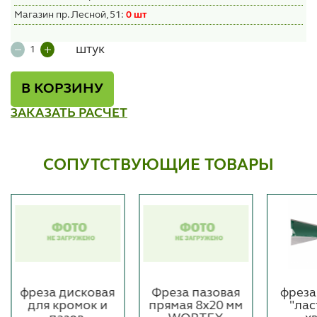
Магазин пр. Лесной, 51:
0 шт
штук
В КОРЗИНУ
ЗАКАЗАТЬ РАСЧЕТ
СОПУТСТВУЮЩИЕ ТОВАРЫ
фреза дисковая
Фреза пазовая
фреза
для кромок и
прямая 8х20 мм
"ла