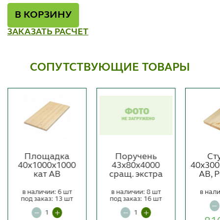
В КОРЗИНУ
ЗАКАЗАТЬ РАСЧЕТ
СОПУТСТВУЮЩИЕ ТОВАРЫ
Площадка
Поручень
Ст
40х1000х1000
43х80х4000
40х300
кат АВ
сращ. экстра
АВ, 
в наличии: 6 шт
в наличии: 8 шт
в нали
под заказ: 13 шт
под заказ: 16 шт