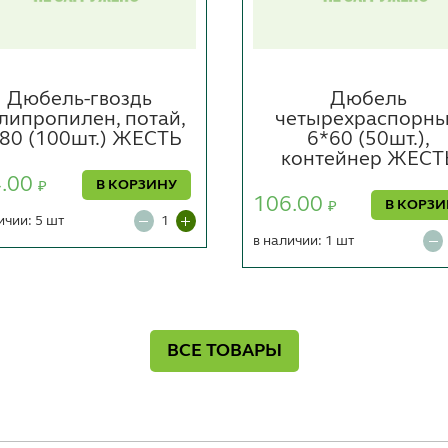
Дюбель-гвоздь
Дюбель
липропилен, потай,
четырехраспорн
80 (100шт.) ЖЕСТЬ
6*60 (50шт.),
контейнер ЖЕСТ
4.00
В КОРЗИНУ
₽
106.00
В КОРЗ
₽
ичии: 5 шт
в наличии: 1 шт
ВСЕ ТОВАРЫ