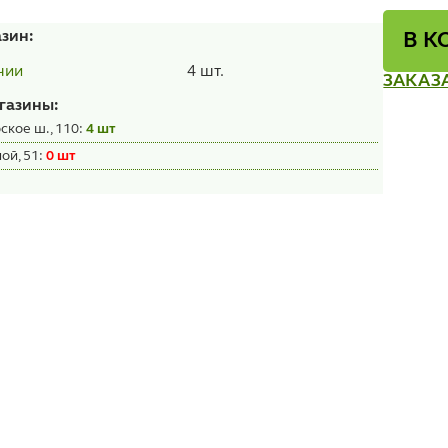
азин:
В К
4 шт.
чии
ЗАКАЗ
газины:
ское ш., 110:
4 шт
ой, 51:
0 шт