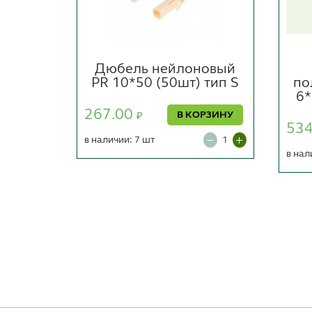
новый
Дюбель нейлоновый
*30
PR 10*50 (50шт) тип S
по
6*
267.00
В КОРЗИНУ
₽
53
ОРЗИНУ
в наличии: 7 шт
в нал