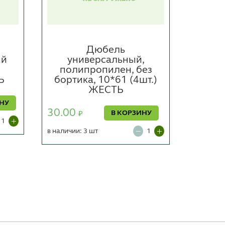
Дюбель
Д
ый
универсальный,
полип
полипропилен, без
6*4
Ь
бортика, 10*61 (4шт.)
ЖЕСТЬ
33.00
ИНУ
30.00
в наличии
В КОРЗИНУ
₽
в наличии: 3 шт