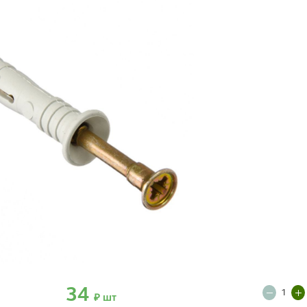
34
₽ шт