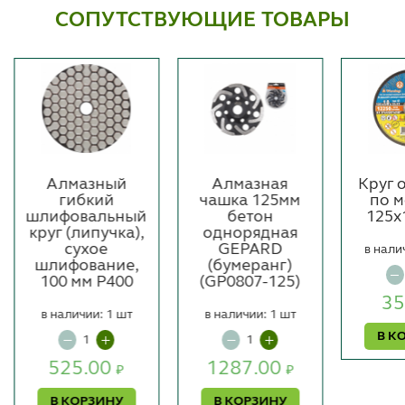
СОПУТСТВУЮЩИЕ ТОВАРЫ
Алмазный
Алмазная
Круг 
гибкий
чашка 125мм
по 
шлифовальный
бетон
125х
круг (липучка),
однорядная
сухое
GEPARD
в нали
шлифование,
(бумеранг)
100 мм P400
(GP0807-125)
35
в наличии: 1 шт
в наличии: 1 шт
В К
525.00
1287.00
₽
₽
В КОРЗИНУ
В КОРЗИНУ