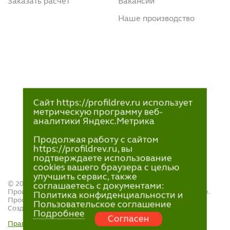
Заказать расчет
Вакансии
Наше производство
Сайт https://profildrev.ru использует
метрическую программу веб-
аналитики Яндекс.Метрика
Продолжая работу с сайтом
https://profildrev.ru, вы
подтверждаете использование
cookies вашего браузера с целью
улучшить сервис, также
© 2021—2023
соглашаетесь с документами:
Производство и продажа пиломатериалов в Петрозаводске.
Политика конфиденциальности и
ПрофильДрев.
Пользовательское соглашение
Создание и поддержка сайта — «
Артлекс
»
Подробнее
Согласен
Правила обработки персональных данных