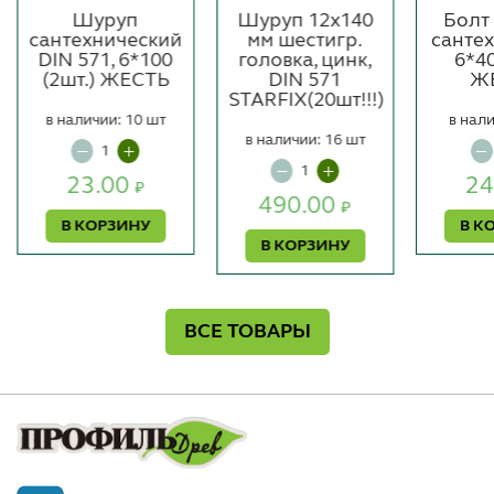
Шуруп
Шуруп 12х140
Болт
сантехнический
мм шестигр.
сантех
DIN 571, 6*100
головка, цинк,
6*40
(2шт.) ЖЕСТЬ
DIN 571
Ж
STARFIX(20шт!!!)
в наличии: 10 шт
в нали
в наличии: 16 шт
23.00
24
₽
490.00
₽
В КОРЗИНУ
В К
В КОРЗИНУ
ВСЕ ТОВАРЫ