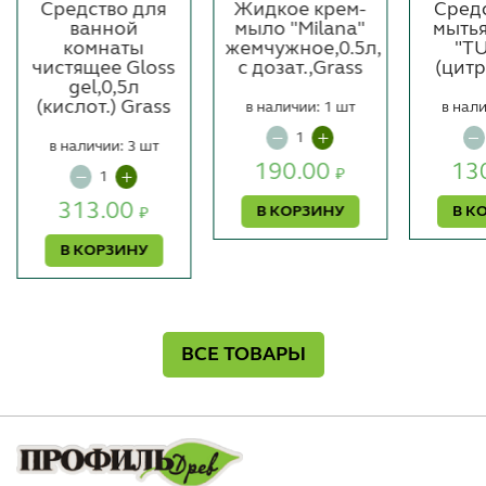
Средство для
Жидкое крем-
Сред
ванной
мыло "Milana"
мыть
комнаты
жемчужное,0.5л,
"T
чистящее Gloss
с дозат.,Grass
(цитр
gel,0,5л
(кислот.) Grass
в наличии: 1 шт
в нали
в наличии: 3 шт
190.00
13
₽
313.00
В КОРЗИНУ
В К
₽
В КОРЗИНУ
ВСЕ ТОВАРЫ