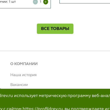
ичии: 1 шт
ВСЕ ТОВАРЫ
О КОМПАНИИ
Наша история
Вакансии
т
Наше производство
ildrev.ru использует метрическую программу веб-ана
н
info@profildrev.ru
с сайтом https://profildrev.ru, вы подтверждаете 