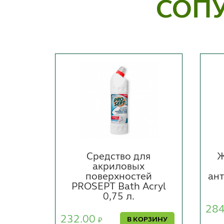
СОП
истки
Средство для
Ж
р" 90
акриловых
поверхностей
ант
PROSEPT Bath Acryl
0,75 л.
РЗИНУ
28
232.00
В КОРЗИНУ
₽