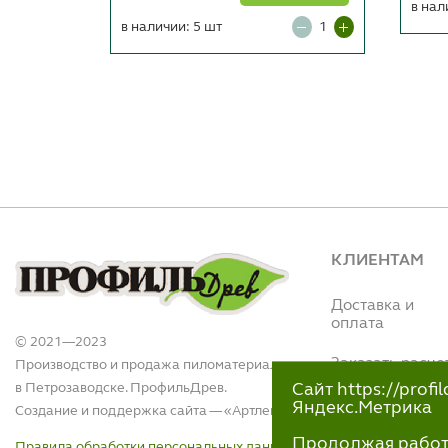
в нал
в наличии: 5 шт
КЛИЕНТАМ
Доставка и
оплата
© 2021—2023
Заказать расче
Производство и продажа пиломатериалов
в Петрозаводске. ПрофильДрев.
Сайт https://prof
Интернет магази
Яндекс.Метрика
Создание и поддержка сайта — «
Артлекс
»
(Вытегорское ш.,
110)
Продолжая работу 
Правила обработки персональных данных