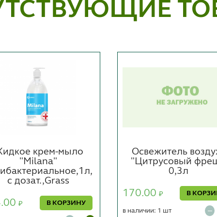
УТСТВУЮЩИЕ ТО
идкое крем-мыло
Освежитель возду
"Milana"
"Цитрусовый фреш
ибактериальное,1л,
0,3л
с дозат.,Grass
170.00
В КОРЗ
₽
4.00
В КОРЗИНУ
₽
в наличии: 1 шт