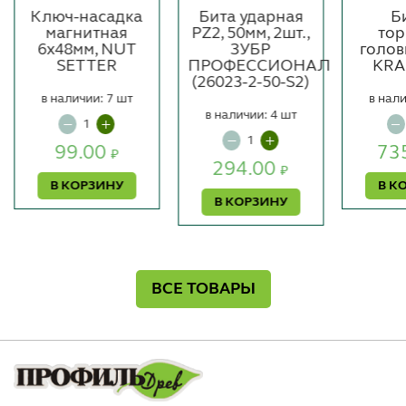
Ключ-насадка
Бита ударная
Б
магнитная
PZ2, 50мм, 2шт.,
тор
6х48мм, NUT
ЗУБР
голов
SETTER
ПРОФЕССИОНАЛ
KRA
(26023-2-50-S2)
в наличии: 7 шт
в нали
в наличии: 4 шт
99.00
73
₽
294.00
₽
В КОРЗИНУ
В К
В КОРЗИНУ
ВСЕ ТОВАРЫ