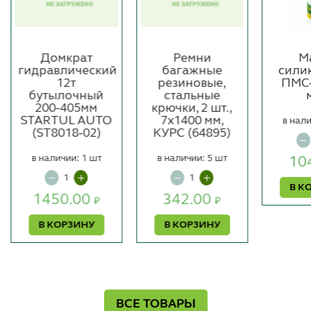
Домкрат
Ремни
М
гидравлический
багажные
сили
12т
резиновые,
ПМС-
бутылочный
стальные
200-405мм
крючки, 2 шт.,
STARTUL AUTO
7х1400 мм,
в нали
(ST8018-02)
КУРС (64895)
в наличии: 1 шт
в наличии: 5 шт
10
В К
1450.00
342.00
₽
₽
В КОРЗИНУ
В КОРЗИНУ
ВСЕ ТОВАРЫ