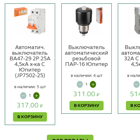
Автоматич.
Выключатель
Выкл
выключатель
автоматический
автом
ВА47-29 2Р 25А
резьбовой
32А С
4,5кА х-ка С
ПАР-16 Юпитер
4,5
Юпитер
(JP7502-25)
в наличии: 4 шт
в нали
в наличии: 5 шт
311.00
51
₽
317.00
В КОРЗИНУ
В К
₽
В КОРЗИНУ