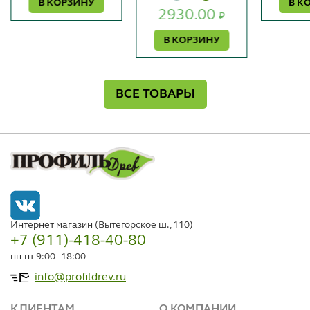
В КОРЗИНУ
В К
2930.00
₽
В КОРЗИНУ
ВСЕ ТОВАРЫ
Интернет магазин (Вытегорское ш., 110)
+7 (911)-418-40-80
пн-пт 9:00 - 18:00
info@profildrev.ru
КЛИЕНТАМ
О КОМПАНИИ