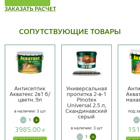
ЗАКАЗАТЬ РАСЧЕТ
СОПУТСТВУЮЩИЕ ТОВАРЫ
Антисептик
Универсальная
Анти
Акватекс 2в1 б/
пропитка 2-в-1
Аква
цветн. 9л
Pinotex
маха
Universal 2.5 л,
Скандинавский
в наличии: 3 шт
под з
серый
в наличии: 3 шт
3985.00
151
₽