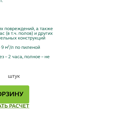
т.
их повреждений, а также
 (в т.ч. полов) и других
тельных конструкций
- 9 м²/л по пиленой
 – 2 часа, полное – не
штук
ОРЗИНУ
АТЬ РАСЧЕТ