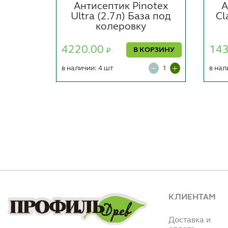
otex
Антисептик Pinotex
А
(2,5л)
Ultra (2.7л) База под
Cl
ная
колеровку
4220.00
14
ОРЗИНУ
В КОРЗИНУ
₽
в наличии: 4 шт
в нал
КЛИЕНТАМ
Доставка и