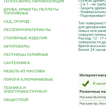
службы древеси
ТЕПЛО-ЗВУКО, ПАРОИЗОЛЯЦИЯ
- 2 в 1 – не тр
- Защита древе
ДРОВА, БРИКЕТЫ, ПЕЛЛЕТЫ
- Универсальны
ТОПЛИВНЫЕ
- Подчеркивает
САД, ОГОРОД
Тип поверхност
для декоративно
ЛЕСОПИЛОМАТЕРИАЛЫ
новых или ран
снаружи помещ
СТОЛЯРНЫЕ ИЗДЕЛИЯ
Расход: 12 - 17
поверхности д
Время высыхани
АВТОТОВАРЫ
более 24 часов
ЛЕСТНИЦЫ СЕРИЙНЫЕ
САНТЕХНИКА
МЕБЕЛЬ ИЗ МАССИВА
Интернет-маг
ПОРОГИ АЛЮМИНИЕВЫЕ
В нали
ТЕХНИКА И
ЭЛЕКТРОИНСТРУМЕНТ
Розничные ма
Магазин Вытегор
ОБЩЕСТРОЙ
Магазин пр. Лесн