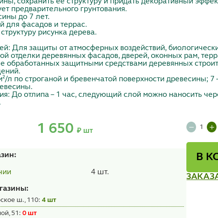
ны, сохранить ее структуру и придать декоративный эффек
ебует предварительного грунтования.
сины до 7 лет.
й для фасадов и террас.
 структуру рисунка дерева.
ей: Для защиты от атмосферных воздействий, биологическ
й отделки деревянных фасадов, дверей, оконных рам, террас
ее обработанных защитными средствами деревянных строи
ений.
 м²/л по строганой и бревенчатой поверхности древесины; 7 
ревесины.
я: До отлипа – 1 час, следующий слой можно наносить через
.
1 650
₽ шт
азин:
В К
4 шт.
чии
ЗАКАЗ
газины:
ское ш., 110:
4 шт
ой, 51:
0 шт