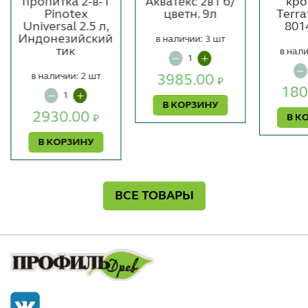
пропитка 2-в-1
Акватекс 2в1 б/
кр
Pinotex
цветн. 9л
Terra
Universal 2.5 л,
8014
Индонезийский
в наличии: 3 шт
тик
в нали
в наличии: 2 шт
3985.00
₽
180
В КОРЗИНУ
2930.00
В К
₽
В КОРЗИНУ
ВСЕ ТОВАРЫ