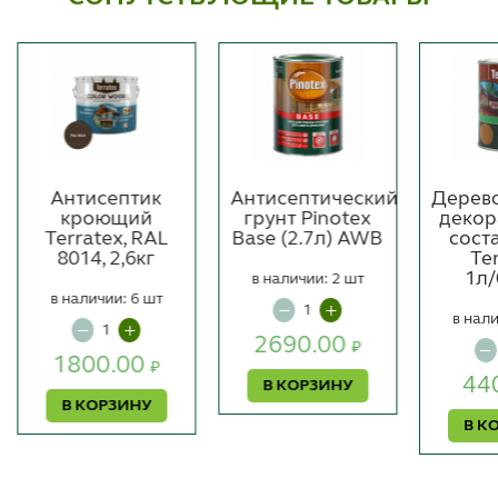
Антисептик
Антисептический
Дерев
кроющий
грунт Pinotex
декор
Terratex, RAL
Base (2.7л) AWB
сост
8014, 2,6кг
Te
1л/
в наличии: 2 шт
в наличии: 6 шт
в нали
2690.00
₽
1800.00
₽
44
В КОРЗИНУ
В КОРЗИНУ
В К