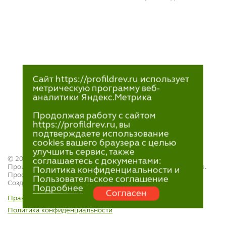
Сайт https://profildrev.ru использует
метрическую программу веб-
аналитики Яндекс.Метрика
Продолжая работу с сайтом
https://profildrev.ru, вы
подтверждаете использование
cookies вашего браузера с целью
улучшить сервис, также
© 2021—2023
соглашаетесь с документами:
Производство и продажа пиломатериалов в Петрозаводске.
Политика конфиденциальности и
ПрофильДрев.
Пользовательское соглашение
Создание и поддержка сайта — «
Артлекс
»
Подробнее
Согласен
Правила обработки персональных данных
Политика конфиденциальности