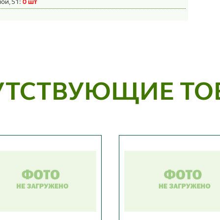
ой, 51:
0 шт
УТСТВУЮЩИЕ ТО