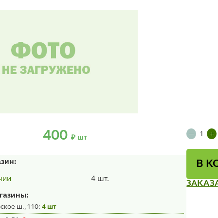
400
₽ шт
азин:
В К
4 шт.
чии
ЗАКАЗ
газины:
ское ш., 110:
4 шт