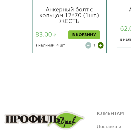
т с
Анкерный болт с
шт.)
кольцом 12*70 (1шт.)
ЖЕСТЬ
62.
83.00
РЗИНУ
В КОРЗИНУ
₽
в нал
в наличии: 4 шт
КЛИЕНТАМ
Доставка и