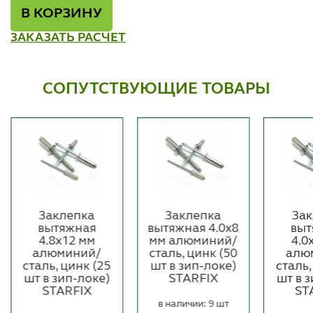
В КОРЗИНУ
ЗАКАЗАТЬ РАСЧЕТ
СОПУТСТВУЮЩИЕ ТОВАРЫ
Заклепка
Заклепка
Зак
вытяжная
вытяжная 4.0х8
выт
4.8х12 мм
мм алюминий/
4.0
алюминий/
сталь, цинк (50
алю
сталь, цинк (25
шт в зип-локе)
сталь,
шт в зип-локе)
STARFIX
шт в 
STARFIX
ST
в наличии: 9 шт