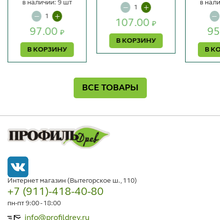
в наличии: 9 шт
в нали
107.00
₽
97.00
95
₽
В КОРЗИНУ
В КОРЗИНУ
В К
ВСЕ ТОВАРЫ
Интернет магазин (Вытегорское ш., 110)
+7 (911)-418-40-80
пн-пт 9:00 - 18:00
info@profildrev.ru