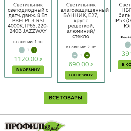
Светильник
Светильник
Свет
светодиодный с
влагозащищенный
НБП
датч. движ. 8 Вт
БАННИК, E27,
белы
PBH-PC3-RSI
круг с
IP53 (
4000К, IP65, 220-
решеткой,
Юп
240В JAZZWAY
алюминий/
стекло
под з
в наличии: 1 шт
в наличии: 2 шт
39
1120.00
₽
690.00
В К
₽
В КОРЗИНУ
В КОРЗИНУ
ВСЕ ТОВАРЫ