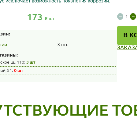
ус исключает возможность появления коррозии.
173
₽ шт
азин:
В К
3 шт.
чии
ЗАКАЗ
газины:
ское ш., 110:
3 шт
ой, 51:
0 шт
УТСТВУЮЩИЕ ТО