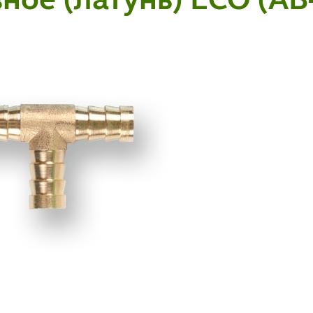
ное (латунь) ECO (AB