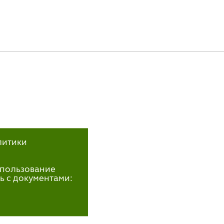
литики
использование
ь с документами: