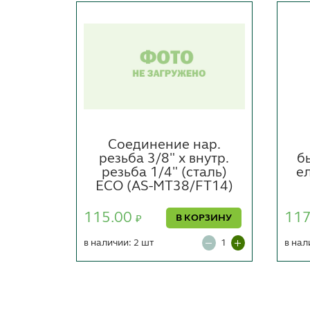
е
Соединение нар.
АПА х
резьба 3/8" х внутр.
б
3/8"
резьба 1/4" (сталь)
ел
AS-
ECO (AS-MT38/FT14)
115.00
11
В КОРЗИНУ
₽
ОРЗИНУ
в наличии: 2 шт
в нал