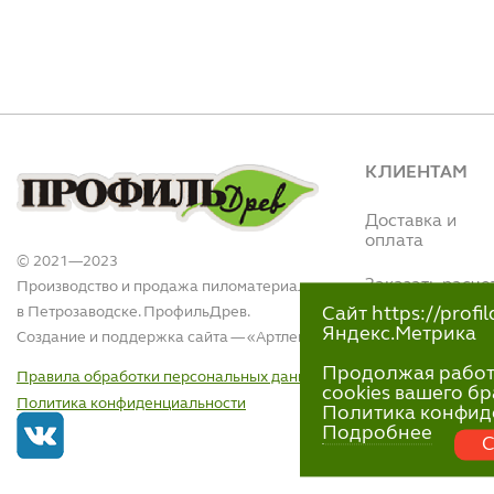
КЛИЕНТАМ
Доставка и
оплата
© 2021—2023
Заказать расче
Производство и продажа пиломатериалов
в Петрозаводске. ПрофильДрев.
Сайт https://prof
Интернет магази
Яндекс.Метрика
Создание и поддержка сайта — «
Артлекс
»
(Вытегорское ш.,
110)
Продолжая работу 
Правила обработки персональных данных
+7 (911)-418-40
cookies вашего бр
Политика конфиденциальности
пн-пт 9:00 - 18:00
Политика конфид
Подробнее
С