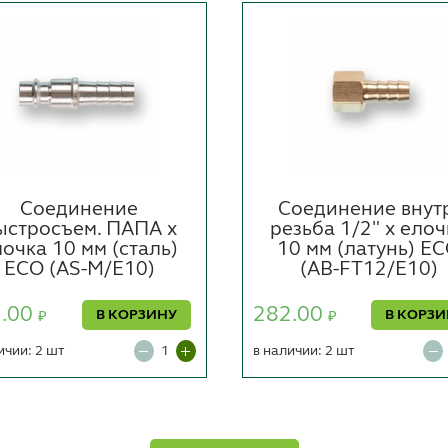
Соединение
Соединение внут
ыстросъем. ПАПА х
резьба 1/2" х елоч
очка 10 мм (сталь)
10 мм (латунь) E
ECO (AS-M/E10)
(AB-FT12/E10)
7.00
282.00
В КОРЗИНУ
В КОРЗ
₽
₽
ичии: 2 шт
в наличии: 2 шт