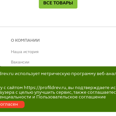
ВСЕ ТОВАРЫ
О КОМПАНИИ
Наша история
Вакансии
т
Наше производство
ildrev.ru использует метрическую программу веб-ана
н
info@profildrev.ru
с сайтом https://profildrev.ru, вы подтверждаете 
-80
аузера с целью улучшить сервис, также соглашаетес
енциальности и Пользовательское соглашение
огласен