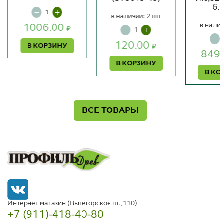
6.
в наличии: 2 шт
в нали
1006.00
₽
120.00
В КОРЗИНУ
₽
849
В КОРЗИНУ
В К
ВСЕ ТОВАРЫ
Интернет магазин (Вытегорское ш., 110)
+7 (911)-418-40-80