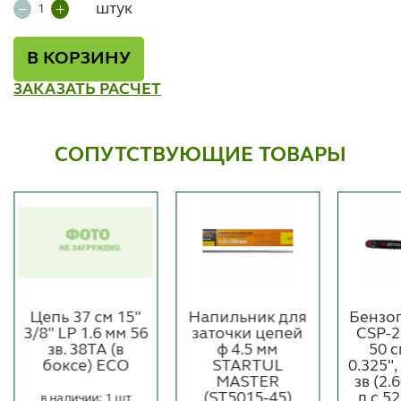
штук
В КОРЗИНУ
ЗАКАЗАТЬ РАСЧЕТ
СОПУТСТВУЮЩИЕ ТОВАРЫ
Цепь 37 см 15"
Напильник для
Бензо
3/8" LP 1.6 мм 56
заточки цепей
CSP-2
зв. 38TA (в
ф 4.5 мм
50 с
боксе) ECO
STARTUL
0.325",
MASTER
зв (2.6
(ST5015-45)
л.с,52
в наличии: 1 шт