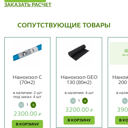
ЗАКАЗАТЬ РАСЧЕТ
СОПУТСТВУЮЩИЕ ТОВАРЫ
Наноизол С
Наноизол GEO
Нанои
(70м2)
130 (80м2)
200
в наличии: 2 шт
в наличии: 4 шт
в нали
под заказ: 4 шт
3200.00
390
₽
2300.00
₽
В КОРЗИНУ
В К
В КОРЗИНУ