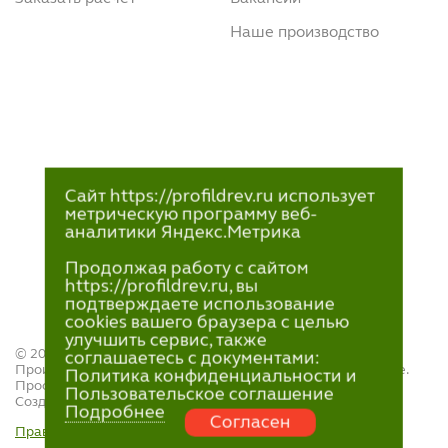
Наше производство
Сайт https://profildrev.ru использует
метрическую программу веб-
аналитики Яндекс.Метрика
Продолжая работу с сайтом
https://profildrev.ru, вы
подтверждаете использование
cookies вашего браузера с целью
улучшить сервис, также
© 2021—2023
соглашаетесь с документами:
Производство и продажа пиломатериалов в Петрозаводске.
Политика конфиденциальности и
ПрофильДрев.
Пользовательское соглашение
Создание и поддержка сайта — «
Артлекс
»
Подробнее
Согласен
Правила обработки персональных данных