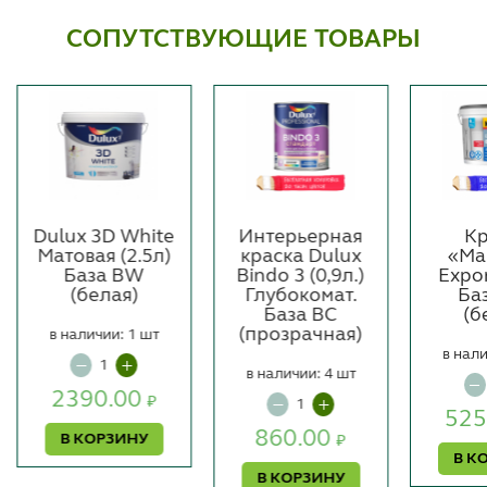
СОПУТСТВУЮЩИЕ ТОВАРЫ
Dulux 3D White
Интерьерная
Кр
Матовая (2.5л)
краска Dulux
«Ma
База BW
Bindo 3 (0,9л.)
Expor
(белая)
Глубокомат.
Ба
База BC
(б
(прозрачная)
в наличии: 1 шт
в нали
в наличии: 4 шт
2390.00
₽
525
860.00
В КОРЗИНУ
₽
В К
В КОРЗИНУ